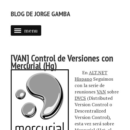
BLOG DE JORGE GAMBA
menu
ABOUT
POSTS
[VAN] Control de Versiones con
Mercurial (Hg)
En
ALT.NET
Hispano
Seguimos
con la serie de
reuniones
VAN
sobre
DVCS
(Distributed
Version Control o
Descentralized
Version Control),
esta vez será sobre