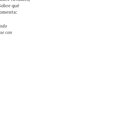
Sobre qué
 comenta:
tado
que con