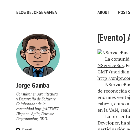
BLOG DE JORGE GAMBA
ABOUT
POST
[Evento] 
La comuni
NServiceBus
. E
GMT (meridiano
http://snipr.co
Jorge Gamba
NServiceBus
de reconocida c
Consultor en Arquitectura
enormes ventaja
y Desarrollo de Software.
cabeza, como al
Colaborador de la
comunidad http://ALT.NET
en la VAN, real
Hispano. Agile, Extreme
La presenta
Programming, BDD.
Developer, ha 
participación a
Email