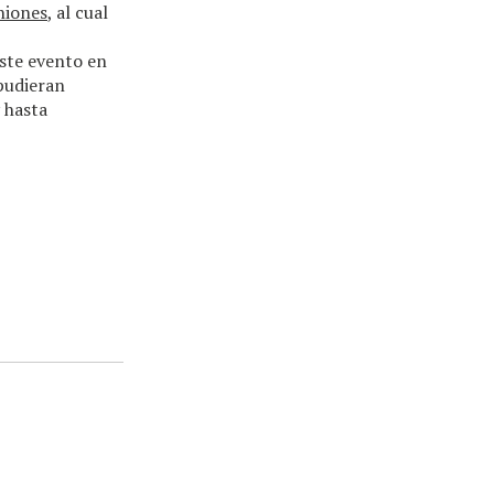
niones
, al cual
este evento en
pudieran
 hasta