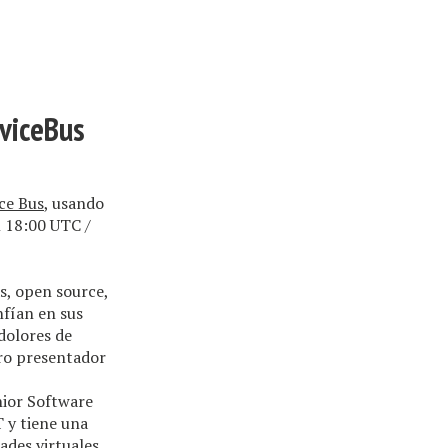
rviceBus
ce Bus
, usando
l 18:00 UTC /
s, open source,
nfían en sus
dolores de
tro presentador
enior Software
 y tiene una
des virtuales,