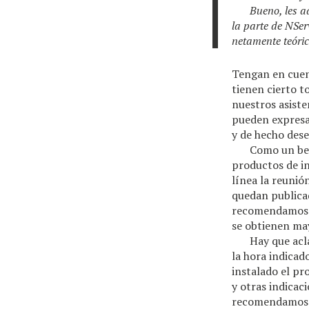
Bueno, les ad
la parte de NSer
netamente teóric
Tengan en cuen
tienen cierto t
nuestros asiste
pueden expresar
y de hecho dese
Como un ben
productos de in
línea la reunió
quedan publica
recomendamos ha
se obtienen may
Hay que acl
la hora indicad
instalado el pr
y otras indicac
recomendamos c