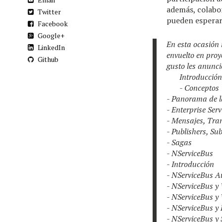
además, colabo
Twitter
pueden esperar 
Facebook
Google+
En esta ocasión 
LinkedIn
envuelto en proy
Github
gusto les anunci
Introducció
- Conceptos
- Panorama de la
- Enterprise Ser
- Mensajes, Tra
- Publishers, Su
- Sagas
- NServiceBus
- Introducción
- NServiceBus A
- NServiceBus y
- NServiceBus 
- NServiceBus y 
- NServiceBus y