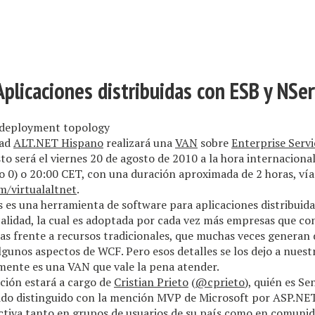
S
Aplicaciones distribuidas con ESB y NSe
dad
ALT.NET Hispano
realizará una
VAN
sobre
Enterprise Servi
sto será el viernes 20 de agosto de 2010 a la hora internaciona
 0) o 20:00 CET, con una duración aproximada de 2 horas, vía
m/virtualaltnet
.
 es una herramienta de software para aplicaciones distribuida
alidad, la cual es adoptada por cada vez más empresas que co
s frente a recursos tradicionales, que muchas veces generan 
gunos aspectos de WCF. Pero esos detalles se los dejo a nues
mente es una VAN que vale la pena atender.
ción estará a cargo de
Cristian Prieto
(
@cprieto
), quién es S
sido distinguido con la mención MVP de Microsoft por ASP.NET
ctiva tanto en grupos de usuarios de su país como en comunida