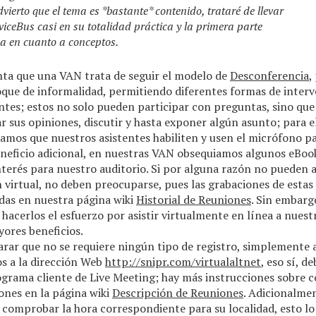
vierto que el tema es *bastante* contenido, trataré de llevar
viceBus casi en su totalidad práctica y la primera parte
a en cuanto a conceptos.
ta que una VAN trata de seguir el modelo de
Desconferencia
,
oque de informalidad, permitiendo diferentes formas de inter
ntes; estos no solo pueden participar con preguntas, sino qu
 sus opiniones, discutir y hasta exponer algún asunto; para 
amos que nuestros asistentes habiliten y usen el micrófono pa
eficio adicional, en nuestras VAN obsequiamos algunos eBooks
terés para nuestro auditorio. Si por alguna razón no pueden 
n virtual, no deben preocuparse, pues las grabaciones de estas
das en nuestra página wiki
Historial de Reuniones
. Sin embarg
cerlos el esfuerzo por asistir virtualmente en línea a nuest
ores beneficios.
arar que no se requiere ningún tipo de registro, simplemente a
os a la dirección Web
http://snipr.com/virtualaltnet
, eso sí, d
ograma cliente de Live Meeting; hay más instrucciones sobre 
iones en la página wiki
Descripción de Reuniones
. Adicionalmen
omprobar la hora correspondiente para su localidad, esto l