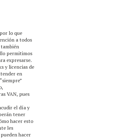
 por lo que
vención a todos
e también
ello permitimos
ra expresarse.
 y licencias de
atender en
 “siempre”
o,
ras VAN, pues
cudir el día y
eberán tener
cómo hacer esto
te les
o pueden hacer